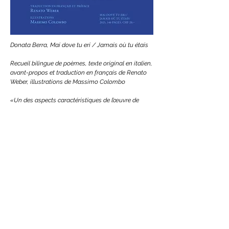
​Donata Berra, Mai dove tu eri / Jamais où tu étais

Recueil bilingue de poèmes, texte original en italien, 
avant-propos et traduction en français de Renato 
Weber, illustrations de Massimo Colombo

«Un des aspects caractéristiques de l’œuvre de 
Donata Berra est le dialogue très dense entre les 
plans sémantique et sonore. Si le sens prime 
naturellement dans une majorité de textes, dans 
d’autres la première place revient assez 
manifestement aux sonorités. Dans quelques 
poèmes, ni l’un ni l’autre ne semblent jamais 
véritablement l’emporter, exigeant du traducteur un 
jeu d’équilibriste délicat mais passionnant.

Cependant, le trait qui rend la poésie de Donata 
Berra si vivante est ce que j’appellerai une tendance 
(presque innée) au «dialogique». La poète semble 
ne pas pouvoir s’empêcher d’adresser la parole à 